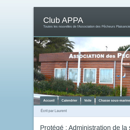
Club APPA
Toutes les nouvelles de l’Association des Pêcheurs Plaisancie
Accueil
Calendrier
Voile
Chasse sous-marine
Écrit par
Laurent
Protégé : Administration de la 