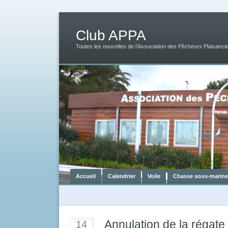
Club APPA
Toutes les nouvelles de l’Association des Pêcheurs Plaisancie
Accueil
Calendrier
Voile
Chasse sous-marine
Annulation de la régate
14