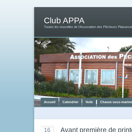
Club APPA
Toutes les nouvelles de l’Association des Pêcheurs Plaisancie
Accueil
Calendrier
Voile
Chasse sous-marine
Avant première de pri
16