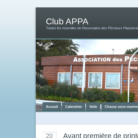
Club APPA
Toutes les nouvelles de l’Association des Pêcheurs Plaisancie
Accueil
Calendrier
Voile
Chasse sous-marine
Avant première de pri
20