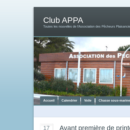
Club APPA
Toutes les nouvelles de l’Association des Pêcheurs Plaisancie
Accueil
Calendrier
Voile
Chasse sous-marine
Avant première de pri
17