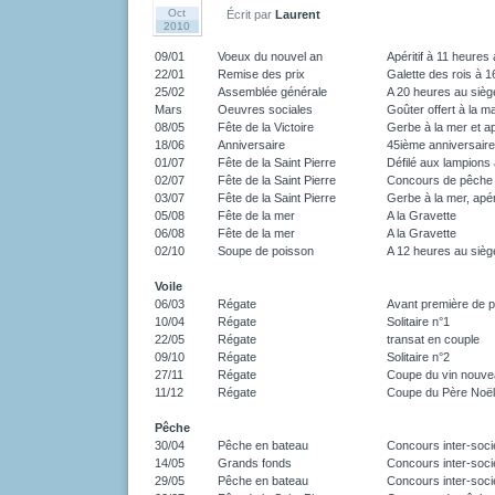
Oct
Écrit par
Laurent
2010
09/01
Voeux du nouvel an
Apéritif à 11 heures
22/01
Remise des prix
Galette des rois à 
25/02
Assemblée générale
A 20 heures au sièg
Mars
Oeuvres sociales
Goûter offert à la ma
08/05
Fête de la Victoire
Gerbe à la mer et ap
18/06
Anniversaire
45ième anniversaire
01/07
Fête de la Saint Pierre
Défilé aux lampions 
02/07
Fête de la Saint Pierre
Concours de pêche 
03/07
Fête de la Saint Pierre
Gerbe à la mer, apér
05/08
Fête de la mer
A la Gravette
06/08
Fête de la mer
A la Gravette
02/10
Soupe de poisson
A 12 heures au sièg
Voile
06/03
Régate
Avant première de 
10/04
Régate
Solitaire n°1
22/05
Régate
transat en couple
09/10
Régate
Solitaire n°2
27/11
Régate
Coupe du vin nouv
11/12
Régate
Coupe du Père Noël
Pêche
30/04
Pêche en bateau
Concours inter-soci
14/05
Grands fonds
Concours inter-soci
29/05
Pêche en bateau
Concours inter-soci