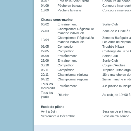
02/07
Fête de la Saint Pierre
Concours de pêche à
04/09
Pêche en bateau
Concours inter-soci
18/09
Pêche à la traine
Concours inter-soci
Chasse sous-marine
06/02
Entraînement
Sortie Club
Championnat Régional 1e
27/03
Zone de la Cride à S
manche individuels
Championnat Régional 2e
Zone du Batéguier a
10/04
manche individuels
Les Amis de Neptun
08/05
Compétition
Trophée Nikaia
22/05
Compétition
Challenge du Liche 
04/09
Entraînement
Sortie Club
25/09
Entraînement
Sortie Club
30/10
Compétition
Coupe d'Antibes
06/11
Compétition
Trophée Triton organ
20/11
Championnat régional
1ière manche en do
04/12
Championnat régional
2ième manche en d
Tous les
Entraînement
A la piscine municip
mercredis
Tous les
Réunion
Au club, de 19h00 
jeudis
Ecole de pêche
Avril à Juin
Session de printem
Septembre à Décembre
Session d'automne