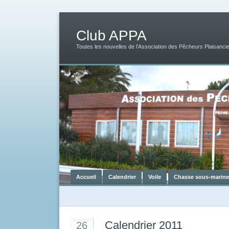
Club APPA
Toutes les nouvelles de l’Association des Pêcheurs Plaisancie
Accueil
Calendrier
Voile
Chasse sous-marine
Calendrier 2011
26