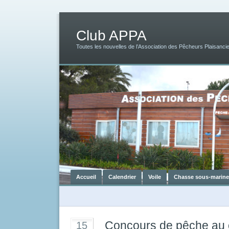
Club APPA
Toutes les nouvelles de l’Association des Pêcheurs Plaisancie
Accueil
Calendrier
Voile
Chasse sous-marine
Concours de pêche au 
15