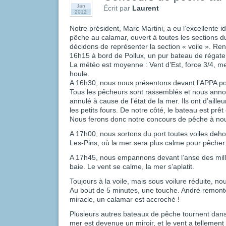
Jan
Écrit par
Laurent
2012
Notre président, Marc Martini, a eu l’excellente 
pêche au calamar, ouvert à toutes les sections d
décidons de représenter la section « voile ». Re
16h15 à bord de Pollux, un pur bateau de régate,
La météo est moyenne : Vent d’Est, force 3/4, m
houle.
A 16h30, nous nous présentons devant l’APPA pou
Tous les pêcheurs sont rassemblés et nous anno
annulé à cause de l’état de la mer. Ils ont d’ail
les petits fours. De notre côté, le bateau est pr
Nous ferons donc notre concours de pêche à nou
A 17h00, nous sortons du port toutes voiles dehor
Les-Pins, où la mer sera plus calme pour pêcher
A 17h45, nous empannons devant l’anse des milli
baie. Le vent se calme, la mer s’aplatit.
Toujours à la voile, mais sous voilure réduite, no
Au bout de 5 minutes, une touche. André remonte
miracle, un calamar est accroché !
Plusieurs autres bateaux de pêche tournent dan
mer est devenue un miroir, et le vent a tellement