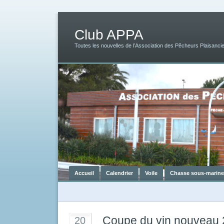
Club APPA
Toutes les nouvelles de l’Association des Pêcheurs Plaisancie
Accueil
Calendrier
Voile
Chasse sous-marine
Coupe du vin nouveau
20