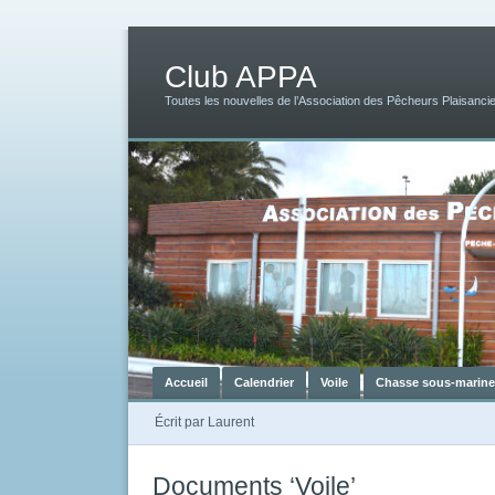
Club APPA
Toutes les nouvelles de l’Association des Pêcheurs Plaisancie
Accueil
Calendrier
Voile
Chasse sous-marine
Écrit par
Laurent
Documents ‘Voile’