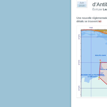
Juin
d’Anti
2018
Écrit par
La
Une nouvelle réglementatio
détails se trouvent
ici