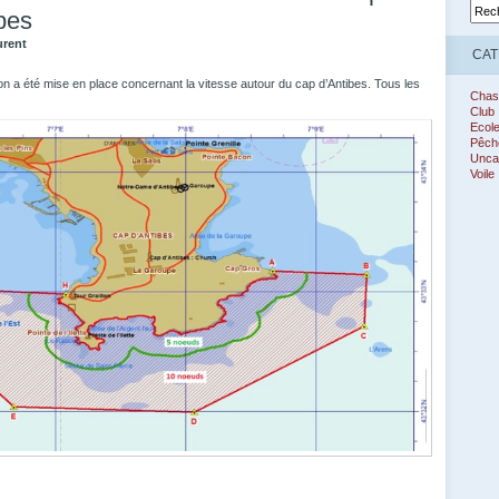
bes
urent
CAT
n a été mise en place concernant la vitesse autour du cap d’Antibes. Tous les
Chas
Club
Ecol
Pêch
Unca
Voile