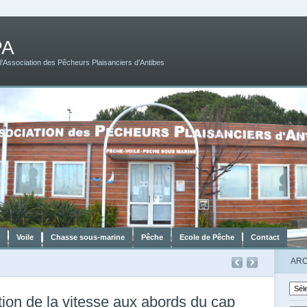
PA
 l’Association des Pêcheurs Plaisanciers d’Antibes
r
Voile
Chasse sous-marine
Pêche
Ecole de Pêche
Contact
ARC
tion de la vitesse aux abords du cap