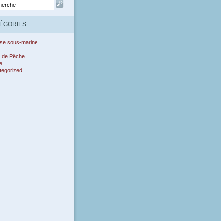
ÉGORIES
se sous-marine
e de Pêche
e
tegorized