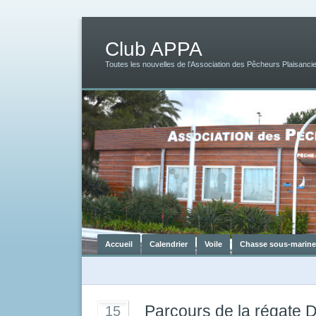
Club APPA
Toutes les nouvelles de l’Association des Pêcheurs Plaisancie
Accueil
Calendrier
Voile
Chasse sous-marine
Parcours de la régate 
15