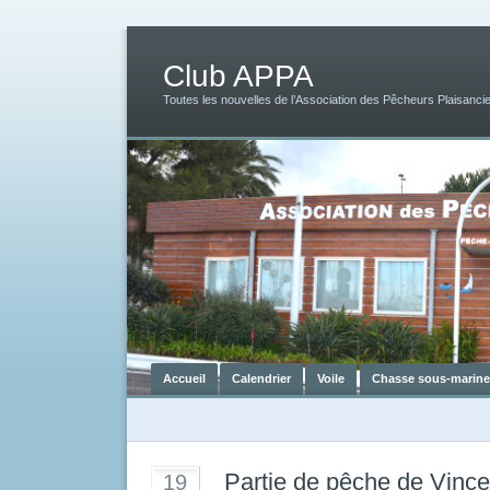
Club APPA
Toutes les nouvelles de l’Association des Pêcheurs Plaisancie
Accueil
Calendrier
Voile
Chasse sous-marine
Partie de pêche de Vinc
19