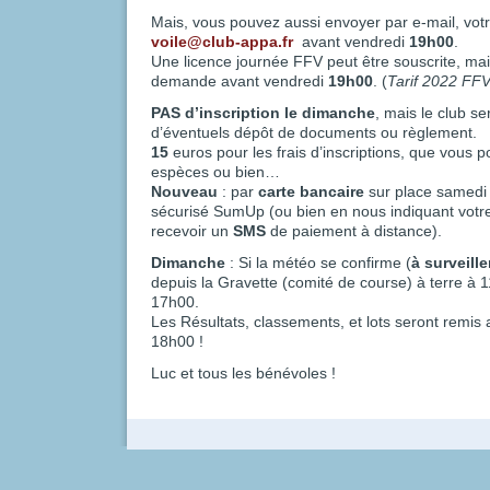
Mais, vous pouvez aussi envoyer par e-mail, vot
voile@club-appa.fr
avant vendredi
19h00
.
Une licence journée FFV peut être souscrite, mais 
demande avant vendredi
19h00
. (
Tarif 2022 FFV
PAS d’inscription le dimanche
, mais le club s
d’éventuels dépôt de documents ou règlement.
15
euros pour les frais d’inscriptions, que vous 
espèces ou bien…
Nouveau
: par
carte bancaire
sur place samedi 
sécurisé SumUp (ou bien en nous indiquant votr
recevoir un
SMS
de paiement à distance).
Dimanche
: Si la météo se confirme (
à surveill
depuis la Gravette (comité de course) à terre à 1
17h00.
Les Résultats, classements, et lots seront remis
18h00 !
Luc et tous les bénévoles !