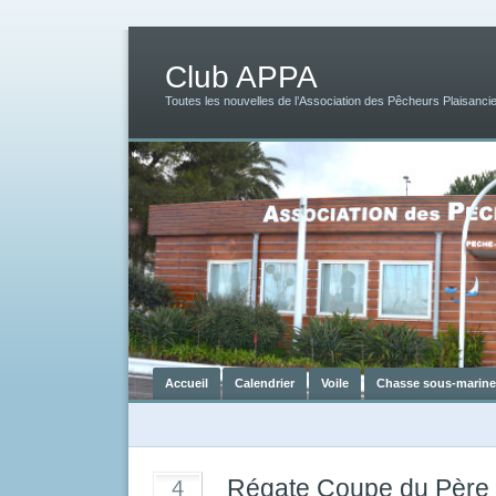
Club APPA
Toutes les nouvelles de l’Association des Pêcheurs Plaisancie
Accueil
Calendrier
Voile
Chasse sous-marine
Régate Coupe du Père 
4