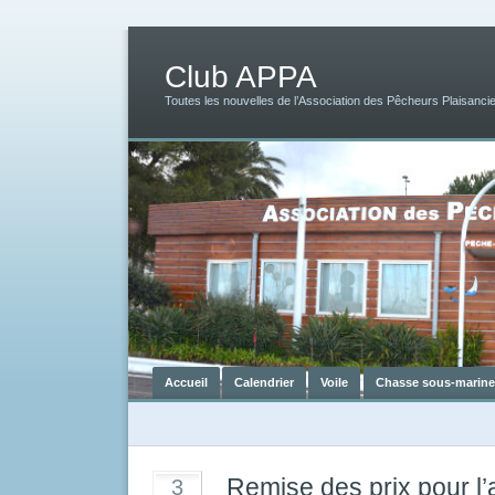
Club APPA
Toutes les nouvelles de l’Association des Pêcheurs Plaisancie
Accueil
Calendrier
Voile
Chasse sous-marine
Remise des prix pour l
3