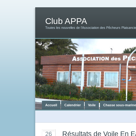
Club APPA
Toutes les nouvelles de l’Association des Pêcheurs Plaisancie
Accueil
Calendrier
Voile
Chasse sous-marine
Résultats de Voile En 
26