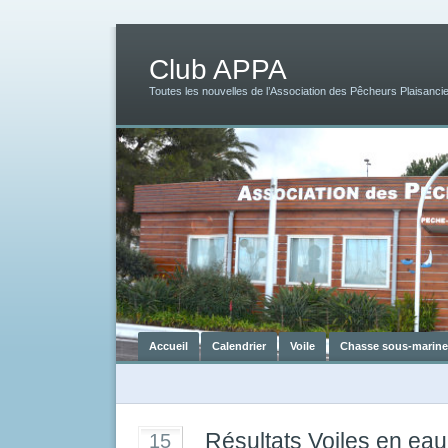
Club APPA
Toutes les nouvelles de l’Association des Pêcheurs Plaisancie
Accueil
Calendrier
Voile
Chasse sous-marine
Résultats Voiles en eau
15