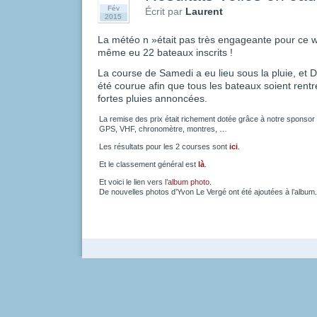
Fév
Écrit par
Laurent
2015
La météo n »était pas très engageante pour ce w
même eu 22 bateaux inscrits !
La course de Samedi a eu lieu sous la pluie, et
été courue afin que tous les bateaux soient rentr
fortes pluies annoncées.
La remise des prix était richement dotée grâce à notre sponsor
GPS, VHF, chronomètre, montres, …
Les résultats pour les 2 courses sont
ici
.
Et le classement général est
là
.
Et voici le lien vers l’
album photo
.
De nouvelles photos d’Yvon Le Vergé ont été ajoutées à l’album.