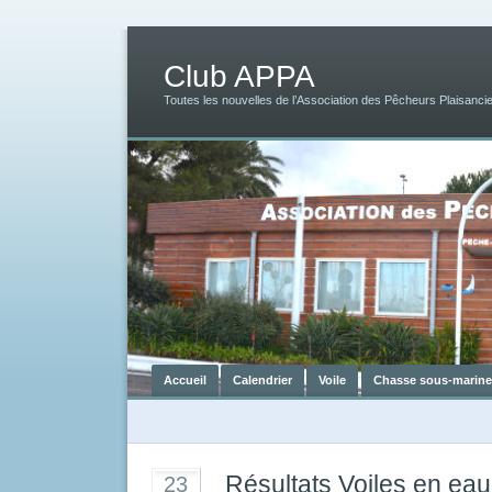
Club APPA
Toutes les nouvelles de l’Association des Pêcheurs Plaisancie
Accueil
Calendrier
Voile
Chasse sous-marine
Résultats Voiles en ea
23