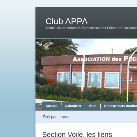
Club APPA
Toutes les nouvelles de l’Association des Pêcheurs Plaisancie
Accueil
Calendrier
Voile
Chasse sous-marine
Écrit par
Laurent
Section Voile, les liens