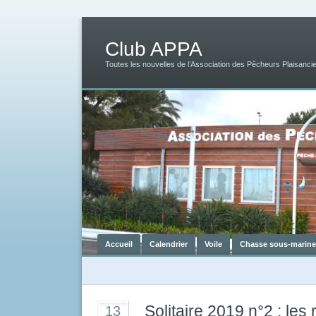
Club APPA
Toutes les nouvelles de l’Association des Pêcheurs Plaisancie
Accueil
Calendrier
Voile
Chasse sous-marine
Solitaire 2019 n°2 : les 
13