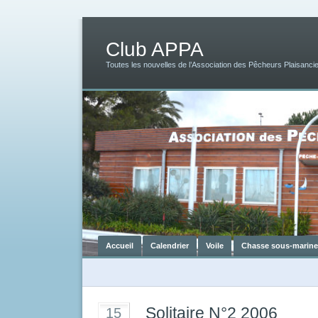
Club APPA
Toutes les nouvelles de l’Association des Pêcheurs Plaisancie
Accueil
Calendrier
Voile
Chasse sous-marine
Solitaire N°2 2006
15