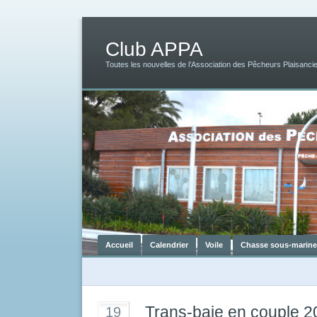
Club APPA
Toutes les nouvelles de l’Association des Pêcheurs Plaisancie
Accueil
Calendrier
Voile
Chasse sous-marine
Trans-baie en couple 2
19