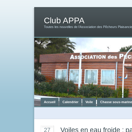
Club APPA
Toutes les nouvelles de l’Association des Pêcheurs Plaisancie
Accueil
Calendrier
Voile
Chasse sous-marine
Voiles en eau froide : 
27