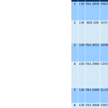
1
1.00
FRA 28028
FIRST
2
2.00
BER 3200
SUN 
3
3.00
FRA 39551
APHR
4
4.00
FRA 29906
CENT
5
5.00
FRA 43898
ELAN
6
6.00
FRA 39048
FIRST