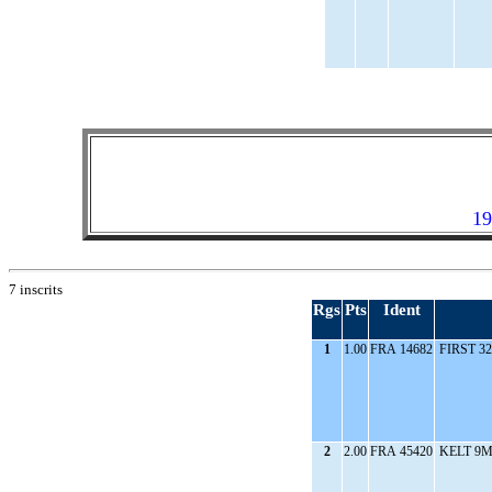
19
7 inscrits
Rgs
Pts
Ident
1
1.00
FRA 14682
FIRST 32
2
2.00
FRA 45420
KELT 9M