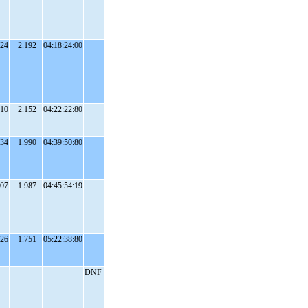
:24
2.192
04:18:24:00
:10
2.152
04:22:22:80
:34
1.990
04:39:50:80
:07
1.987
04:45:54:19
:26
1.751
05:22:38:80
DNF