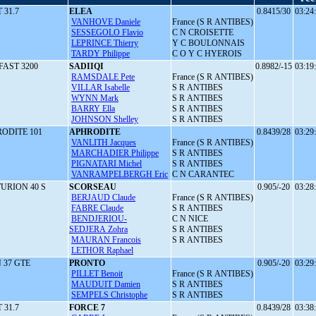
 31.7
ELEA
0.8415/30
03:24
VANHOVE Daniele
France (S R ANTIBES)
SESSEGOLO Flavio
C N CROISETTE
LEPRINCE Thierry
Y C BOULONNAIS
TARDY Philippe
C O Y C HYEROIS
FAST 3200
SADIIQI
0.8982/-15
03:19
RAMSDALE Pete
France (S R ANTIBES)
VILLAR Isabelle
S R ANTIBES
WYNN Mark
S R ANTIBES
BARRY Ella
S R ANTIBES
JOHNSON Shelley
S R ANTIBES
ODITE 101
APHRODITE
0.8439/28
03:29
VANLITH Jacques
France (S R ANTIBES)
MARCHADIER Philippe
S R ANTIBES
PIGNATARI Michel
S R ANTIBES
VANRAMPELBERGH Eric
C N CARANTEC
URION 40 S
SCORSEAU
0.905/-20
03:28
BERJAUD Claude
France (S R ANTIBES)
FABRE Claude
S R ANTIBES
BENDJERIOU-
C N NICE
SEDJERA Zohra
S R ANTIBES
MAURAN Francois
S R ANTIBES
LETHOR Raphael
 37 GTE
PRONTO
0.905/-20
03:29
PILLET Benoit
France (S R ANTIBES)
MAUDUIT Damien
S R ANTIBES
SEMPELS Christophe
S R ANTIBES
 31.7
FORCE 7
0.8439/28
03:38