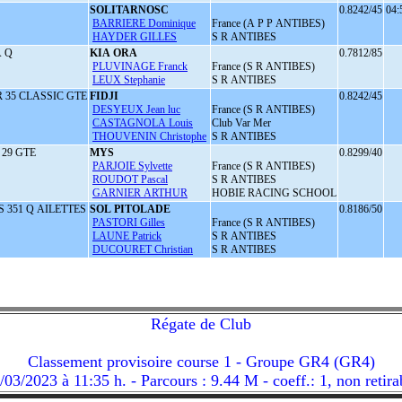
SOLITARNOSC
0.8242/45
04:
BARRIERE Dominique
France (A P P ANTIBES)
HAYDER GILLES
S R ANTIBES
 Q
KIA ORA
0.7812/85
PLUVINAGE Franck
France (S R ANTIBES)
LEUX Stephanie
S R ANTIBES
35 CLASSIC GTE
FIDJI
0.8242/45
DESYEUX Jean luc
France (S R ANTIBES)
CASTAGNOLA Louis
Club Var Mer
THOUVENIN Christophe
S R ANTIBES
29 GTE
MYS
0.8299/40
PARJOIE Sylvette
France (S R ANTIBES)
ROUDOT Pascal
S R ANTIBES
GARNIER ARTHUR
HOBIE RACING SCHOOL
 351 Q AILETTES
SOL PITOLADE
0.8186/50
PASTORI Gilles
France (S R ANTIBES)
LAUNE Patrick
S R ANTIBES
DUCOURET Christian
S R ANTIBES
Régate de Club
Classement provisoire course 1 - Groupe GR4 (GR4)
/03/2023 à 11:35 h. - Parcours : 9.44 M - coeff.: 1, non retira