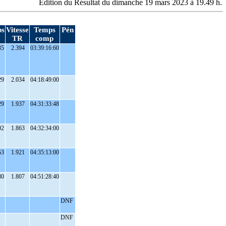
Edition du Résultat du dimanche 19 mars 2023 à 19.49 h.
s
Vitesse
Temps
Pén
TR
comp
35
2.394
03:39:16:60
29
2.034
04:18:49:00
29
1.937
04:31:33:48
02
1.863
04:32:34:00
53
1.921
04:35:13:00
30
1.807
04:51:28:40
DNF
DNF