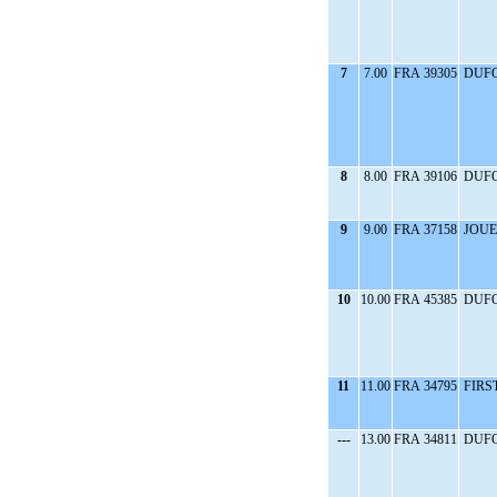
7
7.00
FRA 39305
DUFO
8
8.00
FRA 39106
DUFO
9
9.00
FRA 37158
JOUE
10
10.00
FRA 45385
DUFO
11
11.00
FRA 34795
FIRST
---
13.00
FRA 34811
DUFO