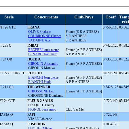
Serie
Concurrents
Club/Pays
Coeff
Temp
réel
H 26 GTE
PRANA
0.7566/110
03:56:
OLIVE Frederic
France (S R ANTIBES)
COUBRONNE Charles
S R ANTIBES
VADAINE Axel
S R ANTIBES
T 235 Q
IMBAT
0.7426/125
04:38:
REGERE Louis pierre
France (A P P ANTIBES)
BENARD Jean marc
A P P ANTIBES
T 24 QR
HOEDIC
0.7353/133
04:52:
GIBOUIN Alexandre
France (A P P ANTIBES)
GIBOUIN Monika
T 22 (ELOR) PTE
ROSE III
0.6795/200
05:04:
BIANCHI Jean pierre
France (A P P ANTIBES)
BIANCHI Paola
A P P ANTIBES
T 211 QR
THE WINNER
0.7426/125
04:54:
CHIOSSONE Luc
France (A P P ANTIBES)
CHIOSSONE Dontienne
T 24 GTE
FLEUR 2 SAILS
0.729/140
05:13:
FESQUET Thierry
PIGNOL Jean-marc
Club Var Mer
TASIA Q
FAPI
0.722/148
VIALE Fabienne
TASIA Q
POSEIDON
0.7034/170
LUQUET Michel
France (S R ANTIBES)