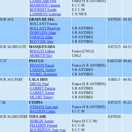
CARRE Jean-yves
France (S R ANTIBES)
BIAMONTI Clement
E C C M
BOURDET Estelle
E C C M
LAMMENS Ludivine
C N NICE
UR 34 E
GRAIN DE SEL
0.8785/0
04:18
ROLLANT Francis
ROLLANT Roselyne
S R ANTIBES
DORFLEIN Alain
S R ANTIBES
FARACO Alain
S R ANTIBES
ROUVIER Alex
S R ANTIBES
UR 34 2003 GTE
MASQUENADA
0.8721/5
04:23
BOULOT Gilbert
France (CNGJ)
MORETTI Elsy
CNGJ
T 37
PASS'LO
0.8415/30
04:44
BENSON Pascal
France (S R ANTIBES)
LAKHAL Audrey
S R ANTIBES
WEIBEL Rodolphe
S R ANTIBES
UR 34 E PERF
CALA IRIS
0.885/-5
04:45
DRUEL Paul
France (S R ANTIBES)
GARRET Patricia
S R ANTIBES
GARRET Xavier
S R ANTIBES
SICART Thierry
S R ANTIBES
 38
UTOPIA
0.8721/5
05:23
OTMANI Jean paul
France (S R ANTIBES)
BAUDON Cedric
E C C M
UR 34 2003 PERF
TOULAHE
0.8785/0
NOBLIN Xavier
France (E C C M)
PELLERIN Florent
E C C M
ROUBERTOU Jean yves
E C C M