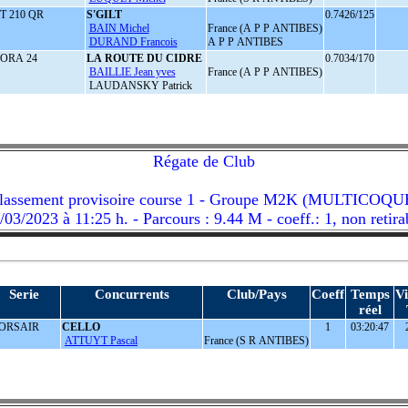
T 210 QR
S'GILT
0.7426/125
BAIN Michel
France (A P P ANTIBES)
DURAND Francois
A P P ANTIBES
ORA 24
LA ROUTE DU CIDRE
0.7034/170
BAILLIE Jean yves
France (A P P ANTIBES)
LAUDANSKY Patrick
Régate de Club
lassement provisoire course 1 - Groupe M2K (MULTICOQU
/03/2023 à 11:25 h. - Parcours : 9.44 M - coeff.: 1, non retira
Serie
Concurrents
Club/Pays
Coeff
Temps
Vi
réel
ORSAIR
CELLO
1
03:20:47
2
ATTUYT Pascal
France (S R ANTIBES)