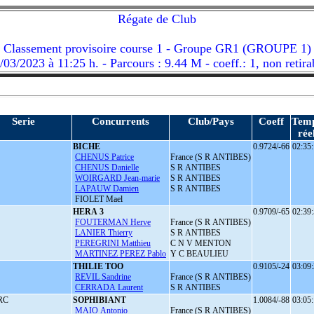
Régate de Club
Classement provisoire course 1 - Groupe GR1 (GROUPE 1)
/03/2023 à 11:25 h. - Parcours : 9.44 M - coeff.: 1, non retira
Serie
Concurrents
Club/Pays
Coeff
Tem
rée
BICHE
0.9724/-66
02:35:
CHENUS Patrice
France (S R ANTIBES)
CHENUS Danielle
S R ANTIBES
WOIRGARD Jean-marie
S R ANTIBES
LAPAUW Damien
S R ANTIBES
FIOLET Mael
HERA 3
0.9709/-65
02:39:
FOUTERMAN Herve
France (S R ANTIBES)
LANIER Thierry
S R ANTIBES
PEREGRINI Matthieu
C N V MENTON
MARTINEZ PEREZ Pablo
Y C BEAULIEU
THILIE TOO
0.9105/-24
03:09:
REVIL Sandrine
France (S R ANTIBES)
CERRADA Laurent
S R ANTIBES
RC
SOPHIBIANT
1.0084/-88
03:05:
MAIO Antonio
France (S R ANTIBES)