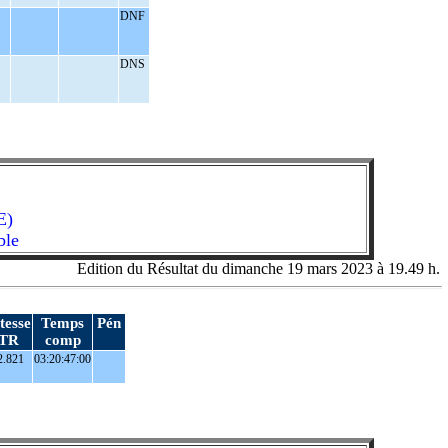
DNF
DNS
E)
ble
Edition du Résultat du dimanche 19 mars 2023 à 19.49 h.
tesse
Temps
Pén
TR
comp
.821
03:20:47:00