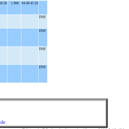
56:50
1.908
04:49:45:20
DNF
DNF
DNF
DNF
ble