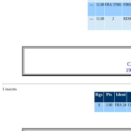
---
11.00
FRA 37081
FIRS
---
11.00
2
REM
C
19
1 inscrits
Rgs
Pts
Ident
1
1.00
FRA 24
C