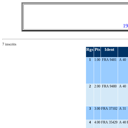
19
7 inscrits
Rgs
Pts
Ident
1
1.00
FRA 9481
A 40
2
2.00
FRA 9480
A 40
3
3.00
FRA 37102
A 31
4
4.00
FRA 35429
A 40 