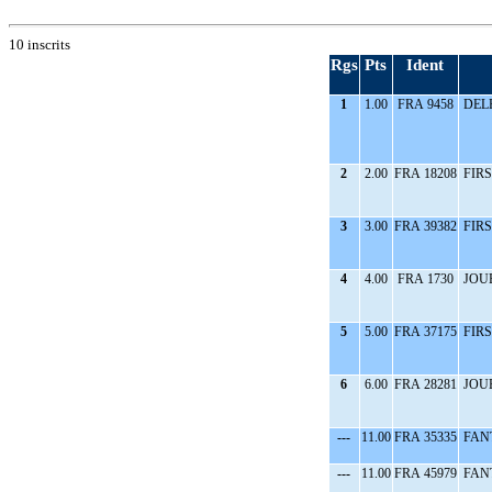
10 inscrits
Rgs
Pts
Ident
1
1.00
FRA 9458
DELP
2
2.00
FRA 18208
FIRS
3
3.00
FRA 39382
FIRS
4
4.00
FRA 1730
JOUE
5
5.00
FRA 37175
FIRS
6
6.00
FRA 28281
JOUE
---
11.00
FRA 35335
FAN
---
11.00
FRA 45979
FAN