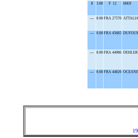
3
3.00
F 12
6MJI
---
8.00
FRA 27570
ATTALIA
---
8.00
FRA 45685
DUFOUR 
---
8.00
FRA 44986
DEHLER 
---
8.00
FRA 44826
OCEANIS
19