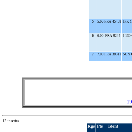
5
5.00
FRA 45458
JPK 1
6
6.00
FRA 9244
J 130
7
7.00
FRA 39311
SUN 
19
12 inscrits
Rgs
Pts
Ident