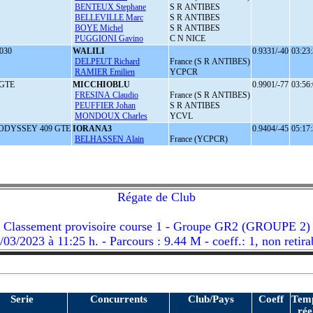
BENTEUX Stephane
S R ANTIBES
BELLEVILLE Marc
S R ANTIBES
BOYE Michel
S R ANTIBES
PUGGIONI Gavino
C N NICE
030
WALILI
0.9331/-40
03:23:
DELPEUT Richard
France (S R ANTIBES)
RAMIER Emilien
YCPCR
 GTE
MICCHIOBLU
0.9901/-77
03:56:
FRESINA Claudio
France (S R ANTIBES)
PEUFFIER Johan
S R ANTIBES
MONDOUX Charles
YCVL
ODYSSEY 409 GTE
IORANA3
0.9404/-45
05:17:
BELHASSEN Alain
France (YCPCR)
Régate de Club
Classement provisoire course 1 - Groupe GR2 (GROUPE 2)
/03/2023 à 11:25 h. - Parcours : 9.44 M - coeff.: 1, non retira
Serie
Concurrents
Club/Pays
Coeff
Tem
rée