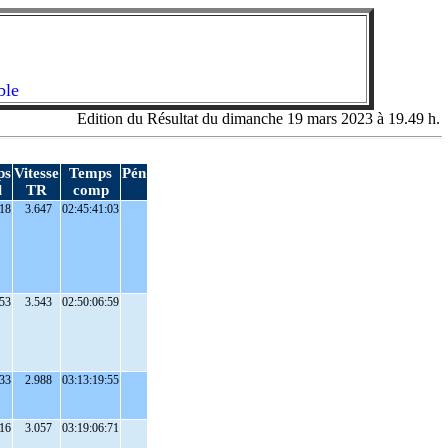
ble
Edition du Résultat du dimanche 19 mars 2023 à 19.49 h.
ps
Vitesse
Temps
Pén
l
TR
comp
18
3.647
02:45:41:03
53
3.543
02:50:06:59
33
2.988
03:13:19:55
16
3.057
03:19:06:71