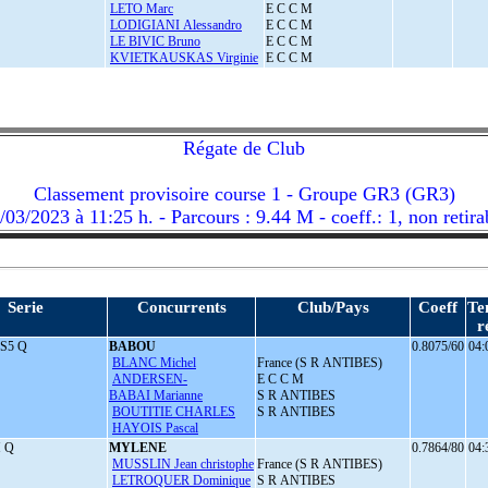
LETO Marc
E C C M
LODIGIANI Alessandro
E C C M
LE BIVIC Bruno
E C C M
KVIETKAUSKAS Virginie
E C C M
Régate de Club
Classement provisoire course 1 - Groupe GR3 (GR3)
/03/2023 à 11:25 h. - Parcours : 9.44 M - coeff.: 1, non retira
Serie
Concurrents
Club/Pays
Coeff
Te
r
S5 Q
BABOU
0.8075/60
04:
BLANC Michel
France (S R ANTIBES)
ANDERSEN-
E C C M
BABAI Marianne
S R ANTIBES
BOUTITIE CHARLES
S R ANTIBES
HAYOIS Pascal
 Q
MYLENE
0.7864/80
04:
MUSSLIN Jean christophe
France (S R ANTIBES)
LETROQUER Dominique
S R ANTIBES