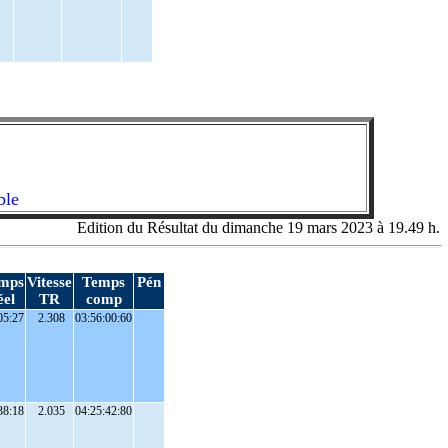
ble
Edition du Résultat du dimanche 19 mars 2023 à 19.49 h.
mps
Vitesse
Temps
Pén
éel
TR
comp
05:27
2.308
03:56:00:60
38:18
2.035
04:25:42:80