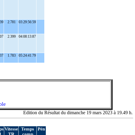
39
2.781
03:29:56:59
07
2.399
04:08:13:87
37
1.783
05:24:41:79
ble
Edition du Résultat du dimanche 19 mars 2023 à 19.49 h.
ps
Vitesse
Temps
Pén
l
TR
comp