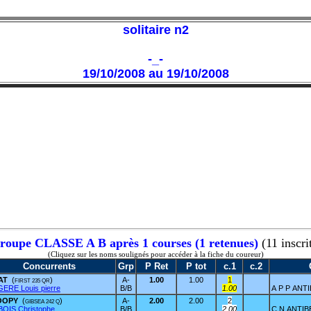
solitaire n2
-_-
19/10/2008 au 19/10/2008
roupe CLASSE A B après 1 courses (1 retenues)
(11 inscri
(Cliquez sur les noms soulignés pour accéder à la fiche du coureur)
Concurrents
Grp
P Ret
P tot
c.1
c.2
BAT
(
)
A-
1.00
1.00
1
FIRST 235 QR
ERE Louis pierre
B/B
1.00
A P P ANT
OOPY
(
)
A-
2.00
2.00
2
GIBSEA 242 Q
OIS Christophe
B/B
2.00
C N ANTIB