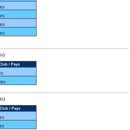
BES
BES
BES
BES
ts)
Club / Pays
ES
IBES
ts)
Club / Pays
BES
BES