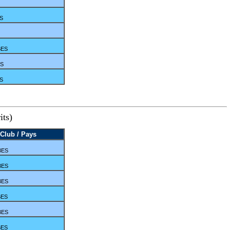
S
BES
ES
S
its)
Club / Pays
BES
BES
BES
BES
BES
BES