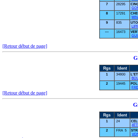
7
28295
CIN
GOM
8
17291
CHE
MIN
9
835
UTO
LIPP
---
16473
VER
GUI
[Retour début de page]
G
Rgs
Ident
1
34800
L'E
BOU
2
19445
PO
FRE
[Retour début de page]
G
Rgs
Ident
1
24
CE
ATT
2
FRA 5
ST
VON