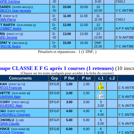
TAPIE Gérôme
-/D
9.00
CNGJ
EADES
(
)
D-
10.00
10.00
10
SUPER ARLEQU
SBUCH Jean jacques
-/D
10.00
Y C ANTIBE
NE
(
)
D-
11.00
11.00
11
FIRST 31.7
VAN Pierre
-/D
11.00
CNGJ
NT BARTH
(
)
D-
12.00
12.00
12
SUN DREAM Q
OMBET Andre
-/D
12.00
A P P ANTI
WEN
(
)
D-
13.00
13.00
13
FIRST 27.7 Q
ARD Jerome
-/D
13.00
C N ANTIB
EPAT V
(
)
D-
15.00
15.00
DNF
ARCADIA Q
FRICHE Andre
-/D
15.00
Y C ANTIBE
Pénalités et réparations : 1 (1 DNF; )
oupe CLASSE E F G après 1 courses (1 retenues)
(10 inscr
(Cliquez sur les noms soulignés pour accéder à la fiche du coureur)
Concurrents
Grp
P Ret
P tot
c.1
c.2
SKAH
(
)
EFG/E
1.00
1.00
1
FIRST 36.7 G
ATOS Francois
1.00
C N ANTI
VETTE
(
)
EFG/E
2.00
2.00
2
SUN SHINE 38
GAVRIAN Alain
2.00
C N ANTI
RCORY
(
)
EFG/F
3.00
3.00
3
FIRST 45F5 Q
BOUEDEC Alain
3.00
C N ANTI
'EAU
(
)
EFG/F
4.00
4.00
4
FIRST 42 GTE
LINGHELLI Georges
4.00
Y C ANTI
CHIOBLU
(
)
EFG/F
5.00
5.00
5
J 130
SINA Claudio
5.00
C N ANTI
YDICE
(
)
EFG/E
6.00
6.00
6
SUN SHINE 38
COUX Christian
6.00
Y C ANTI