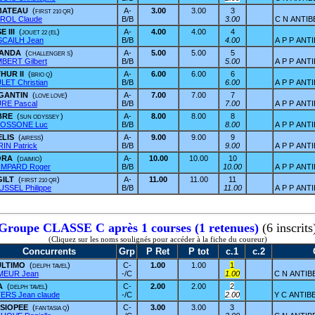
 BATEAU
(
)
A-
3.00
3.00
3
FIRST 210 QR
ROL Claude
B/B
3.00
C N ANTIB
E III
(
)
A-
4.00
4.00
4
JOUET 22 (EL
CAILH Jean
B/B
4.00
A P P ANT
RANDA
(
)
A-
5.00
5.00
5
CHALLENGER S
BERT Gilbert
B/B
5.00
A P P ANT
HUR II
(
)
A-
6.00
6.00
6
BRIO Q
LET Christian
B/B
6.00
A P P ANT
IGANTIN
(
)
A-
7.00
7.00
7
LOVE LOVE
RE Pascal
B/B
7.00
A P P ANT
BRE
(
)
A-
8.00
8.00
8
SUN ODYSSEY
IOSSONE Luc
B/B
8.00
A P P ANT
ELIS
(
)
A-
9.00
9.00
9
AIRESS
IN Patrick
B/B
9.00
A P P ANT
ORA
(
)
A-
10.00
10.00
10
DAIMIO
IMPARD Roger
B/B
10.00
A P P ANT
GILT
(
)
A-
11.00
11.00
11
FIRST 210 QR
SSEL Philippe
B/B
11.00
A P P ANT
Groupe CLASSE C après 1 courses (1 retenues)
(6 inscrits
(Cliquez sur les noms soulignés pour accéder à la fiche du coureur)
Concurrents
Grp
P Ret
P tot
c.1
c.2
ULTIMO
(
)
C-
1.00
1.00
1
DELPH TAVEL
MEUR Jean
-/C
1.00
C N ANTIB
IA
(
)
C-
2.00
2.00
2
DELPH TAVEL
ERS Jean claude
-/C
2.00
Y C ANTIB
SIOPEE
(
)
C-
3.00
3.00
3
FANTASIA Q