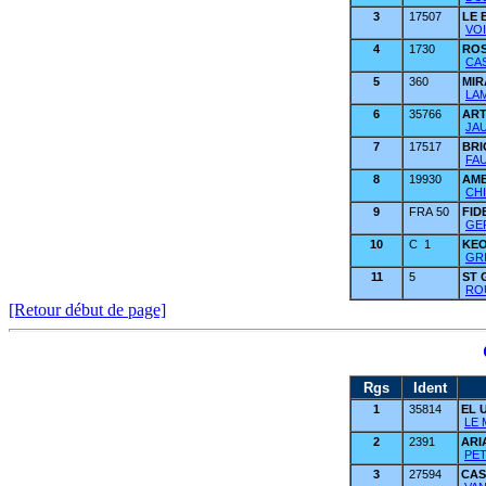
3
17507
LE
VOI
4
1730
ROS
CAS
5
360
MI
LAM
6
35766
ART
JAU
7
17517
BR
FAU
8
19930
AM
CH
9
FRA 50
FID
GER
10
C 1
KE
GR
11
5
ST 
ROU
[Retour début de page]
Rgs
Ident
1
35814
EL 
LE 
2
2391
AR
PET
3
27594
CAS