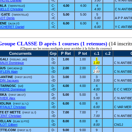
HOVE Danielle
-/C
3.00
C N ANTIB
DALA
(
)
C-
4.00
4.00
4
TARENTELLE
ELLO Christine
-/C
4.00
C N ANTIB
I GATE
(
)
C-
5.00
5.00
5
TARENTELLE
OT Denis
-/C
5.00
A P P ANT
LENE
(
)
C-
6.00
6.00
6
ALOA 27
CHERET Daniel
-/C
6.00
Y C ANTIB
Groupe CLASSE D après 1 courses (1 retenues)
(14 inscrit
(Cliquez sur les noms soulignés pour accéder à la fiche du coureur)
Concurrents
Grp
P Ret
P tot
c.1
c.2
GALI
(
)
D-
1.00
1.00
1
FEELING _850
IAUX Dominique
-/D
1.00
C N ANTIB
SUS
(
)
D-
2.00
2.00
2
ARCADIA Q
FLEIN Alain
-/D
2.00
C N ANTIB
GANTINE
(
)
D-
3.00
3.00
3
FIRST 28 GTE
DIN Jacques
-/D
3.00
C N ANTIB
ITARNOSC
(
)
D-
4.00
4.00
4
6JI
RIERE Dominique
-/D
4.00
E C C MED
RIKA
(
)
D-
5.00
5.00
5
FIRST 285 GT
VIER Alex
-/D
5.00
C N ANTIB
IOLINA
(
)
D-
6.00
6.00
6
FIRST 31.7 L
FFAULT Christian
-/D
6.00
C VAR MER
TE ET METTE
(
)
D-
7.00
7.00
7
FIRST 31.7
CENT Christian
-/D
7.00
C N ANTIB
GELLAN
(
)
D-
8.00
8.00
8
ELAN 31 PTE
LOT Gilbert
-/D
8.00
CNGJ
ETTE.COM
(
)
D-
9.00
9.00
9
FIRST 31.7