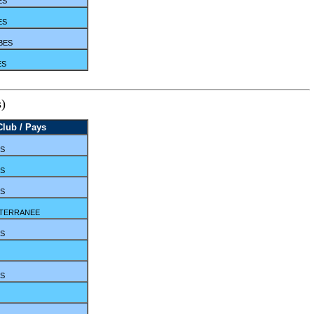
ES
ES
IBES
ES
s)
Club / Pays
ES
ES
ES
ITERRANEE
ES
ES