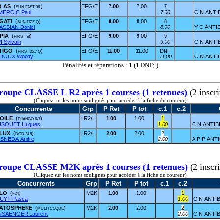
Q AS
(
)
EFG/E
7.00
7.00
7
SUN FAST 36
ERCIC Paul
7.00
C N ANTI
GATI
(
)
EFG/E
8.00
8.00
8
SUN FIZZ Q
ASSIAN Daniel
8.00
Y C ANTI
PIA
(
)
EFG/E
9.00
9.00
9
FIRST 38
I Sylvain
9.00
C N ANTI
TIGO
(
)
EFG/E
11.00
11.00
DNF
FIRST 35.7 Q
DOUX Woody
11.00
C N ANTI
Pénalités et réparations : 1 (1 DNF; )
roupe CLASSE L R2 après 1 courses (1 retenues)
(2 inscri
(Cliquez sur les noms soulignés pour accéder à la fiche du coureur)
Concurrents
Grp
P Ret
P tot
c.1
c.2
TOILE
(
)
LR2/L
1.00
1.00
1
DJANGO 6-7
SQUET Hugues
1.00
C N ANTIB
LLUX
(
)
LR2/L
2.00
2.00
2
DOD 24.5
SNEDA Andre
2.00
A P P ANT
roupe CLASSE M2K après 1 courses (1 retenues)
(2 inscri
(Cliquez sur les noms soulignés pour accéder à la fiche du coureur)
Concurrents
Grp
P Ret
P tot
c.1
c.2
LLO
(
)
M2K
1.00
1.00
1
F24
UYT Pascal
1.00
C N ANTI
RATOSPHERE
(
)
M2K
2.00
2.00
2
MULTI COQUE
SAENGER Laurent
2.00
C N ANTI