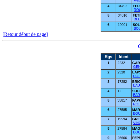
VAN
4
34792
FE
ROS
5
34810
FET
BEG
6
19991
SO
BOU
[Retour début de page]
Rgs
Ident
1
2232
GAR
GEN
2
2320
LAP
DOR
3
17282
BRI
BAU
4
12
SOL
BAR
5
35817
PAP
ROU
6
27585
MAR
BOU
7
19594
GRE
VIN
8
27584
MA
BOU
9
25666
PEP