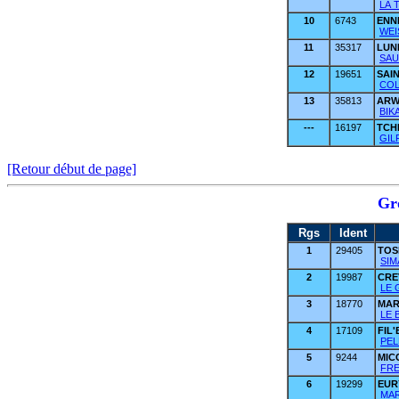
LA 
10
6743
ENN
WEI
11
35317
LU
SAU
12
19651
SAI
COL
13
35813
AR
BIK
---
16197
TCH
GIL
[Retour début de page]
Gr
Rgs
Ident
1
29405
TO
SIM
2
19987
CRE
LE 
3
18770
MA
LE 
4
17109
FIL
PEL
5
9244
MIC
FRE
6
19299
EUR
MAR