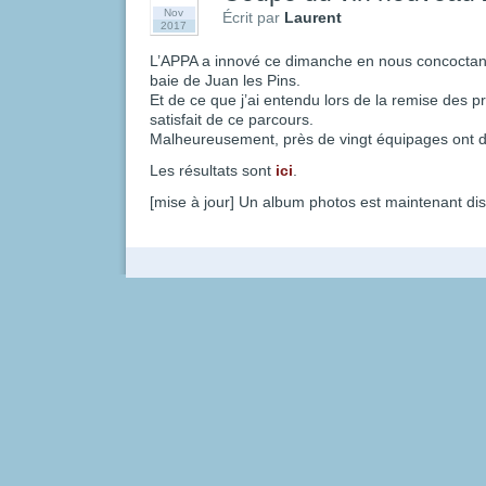
Nov
Écrit par
Laurent
2017
L’APPA a innové ce dimanche en nous concoctant
baie de Juan les Pins.
Et de ce que j’ai entendu lors de la remise des pri
satisfait de ce parcours.
Malheureusement, près de vingt équipages ont 
Les résultats sont
ici
.
[mise à jour] Un album photos est maintenant di