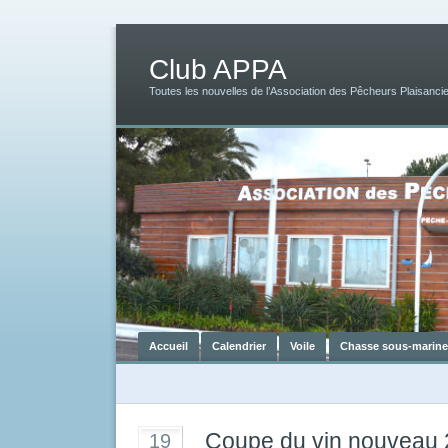
Club APPA
Toutes les nouvelles de l’Association des Pêcheurs Plaisancie
Accueil
Calendrier
Voile
Chasse sous-marine
Coupe du vin nouveau
19