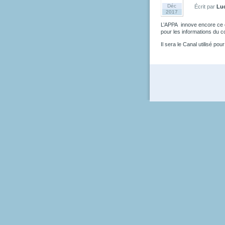
Déc
Écrit par
Lu
2017
L’APPA innove encore ce 
pour les informations du c
Il sera le Canal utilisé pou