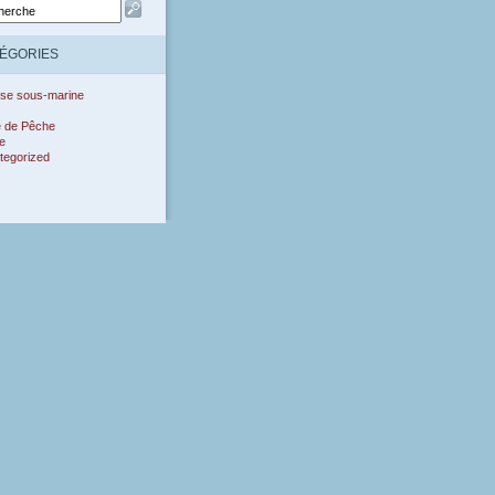
ÉGORIES
se sous-marine
e de Pêche
e
tegorized