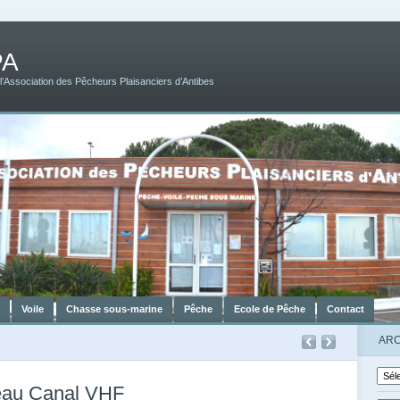
PA
 l’Association des Pêcheurs Plaisanciers d’Antibes
r
Voile
Chasse sous-marine
Pêche
Ecole de Pêche
Contact
ARC
au Canal VHF