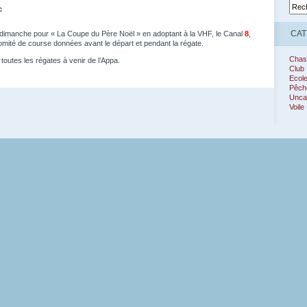
c
CAT
dimanche pour « La Coupe du Père Noël » en adoptant à la VHF, le Canal
8
,
omité de course données avant le départ et pendant la régate.
Chas
r toutes les régates à venir de l’Appa.
Club
Ecol
Pêch
Unca
Voile