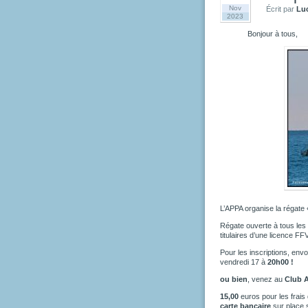
Nov
Écrit par
Lu
2023
Bonjour à tous,
L’APPA organise la régate
Régate ouverte à tous les 
titulaires d’une licence F
Pour les inscriptions, env
vendredi 17 à
20h00 !
ou bien
, venez au
Club 
15,00
euros pour les frais
carte bancaire
sur place 