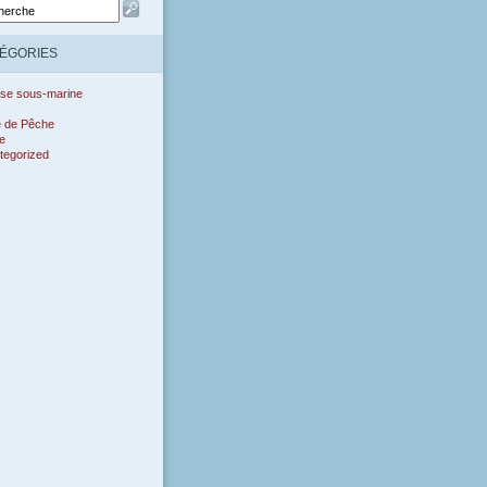
ÉGORIES
se sous-marine
e de Pêche
e
tegorized