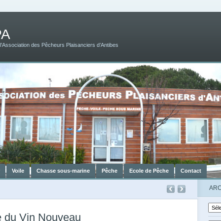
PA
 l’Association des Pêcheurs Plaisanciers d’Antibes
r
Voile
Chasse sous-marine
Pêche
Ecole de Pêche
Contact
ARC
 du Vin Nouveau