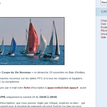
c
CAT
Chas
Club
Ecol
Pêch
Unca
Voile
 «
Coupe du Vin Nouveau
» ce dimanche 19 novembre en Baie d’Antibes.
navires reconnus sur les tables FFV, et à tous les skippers et équipiers
FV, ou européenne.
oyez par e-mail votre
fiche
d’inscription à
appa-voile@club-appa.fr
avant
APPA
uniquement le samedi 18 de
15h00 à 18h00
.
 d’inscriptions, que vous pouvez régler par chèque, espèces ou bien… par
samedi avec le terminal de paiement sécurisé SumUp (ou bien en nous