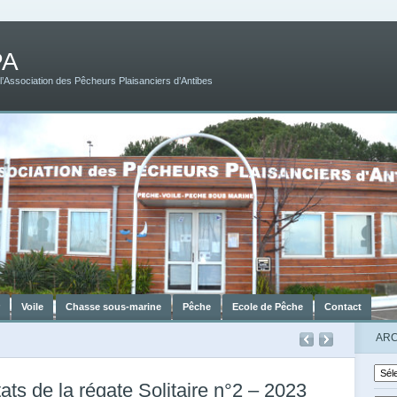
PA
 l’Association des Pêcheurs Plaisanciers d’Antibes
r
Voile
Chasse sous-marine
Pêche
Ecole de Pêche
Contact
ARC
ats de la régate Solitaire n°2 – 2023