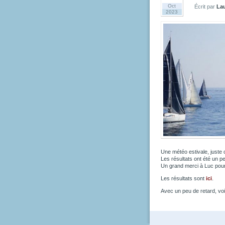
Oct
Écrit par
La
2023
Une météo estivale, juste c
Les résultats ont été un p
Un grand merci à Luc pour 
Les résultats sont
ici
.
Avec un peu de retard, vo