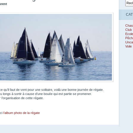
urent
CAT
Chas
Club
Ecol
Pêch
Unca
Voile
e qu’il faut de vent pour une solitaire, voilà une bonne journée de régate.
eu longs à sortir à cause d’une bouée qui est partie se promener.
l’organisation de cette régate.
ici
l’album photo de la régate