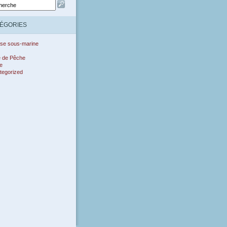
ÉGORIES
se sous-marine
e de Pêche
e
tegorized