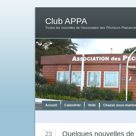
Club APPA
Toutes les nouvelles de l’Association des Pêcheurs Plaisancie
Accueil
Calendrier
Voile
Chasse sous-marine
Quelques nouvelles de 
23