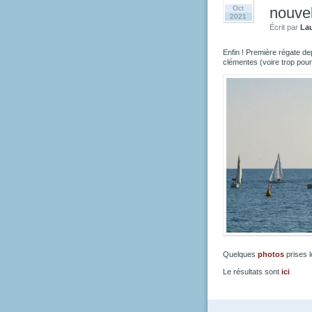
Oct
nouvel
2021
Écrit par
La
Enfin ! Première régate de
clémentes (voire trop pour 
Quelques
photos
prises l
Le résultats sont
ici