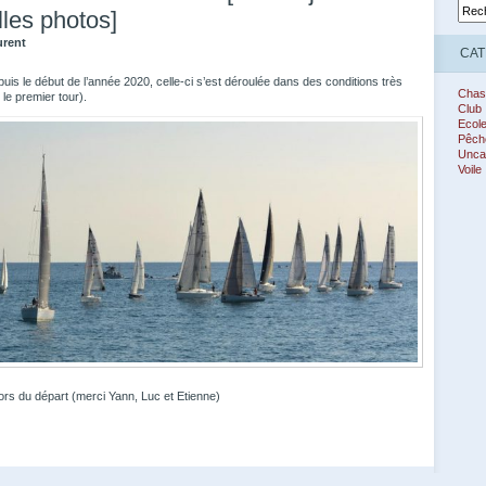
les photos]
urent
CAT
puis le début de l’année 2020, celle-ci s’est déroulée dans des conditions très
Chas
le premier tour).
Club
Ecol
Pêch
Unca
Voile
ors du départ (merci Yann, Luc et Etienne)