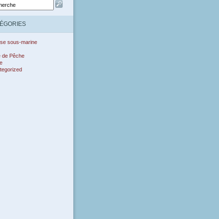
ÉGORIES
se sous-marine
e de Pêche
e
tegorized