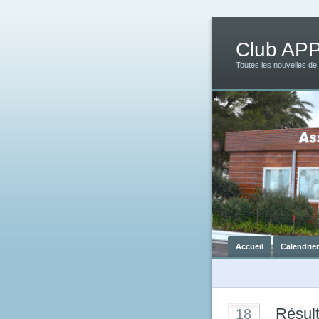
Club AP
Toutes les nouvelles de
Accueil
Calendrie
Résult
18