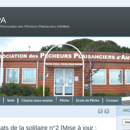
PA
 l’Association des Pêcheurs Plaisanciers d’Antibes
r
Voile
Chasse sous-marine
Pêche
Ecole de Pêche
Contact
ARC
ats de la solitaire n°2 [Mise à jour :