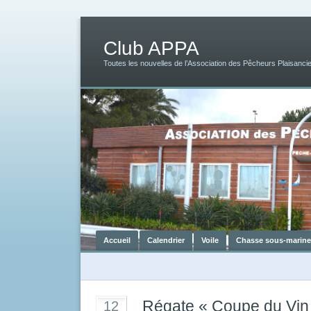
Club APPA
Toutes les nouvelles de l’Association des Pêcheurs Plaisancie
Accueil
Calendrier
Voile
Chasse sous-marine
Régate « Coupe du Vin
12