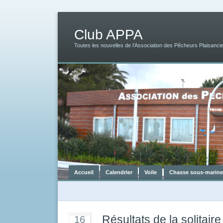
Club APPA
Toutes les nouvelles de l’Association des Pêcheurs Plaisancie
Accueil
Calendrier
Voile
Chasse sous-marine
Résultats de la solitair
16