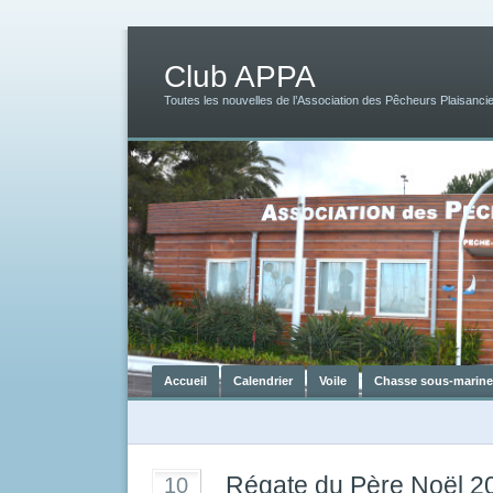
Club APPA
Toutes les nouvelles de l’Association des Pêcheurs Plaisancie
Accueil
Calendrier
Voile
Chasse sous-marine
Régate du Père Noël 2
10