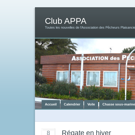
Club APPA
Toutes les nouvelles de l’Association des Pêcheurs Plaisancie
Accueil
Calendrier
Voile
Chasse sous-marine
Régate en hiver
8