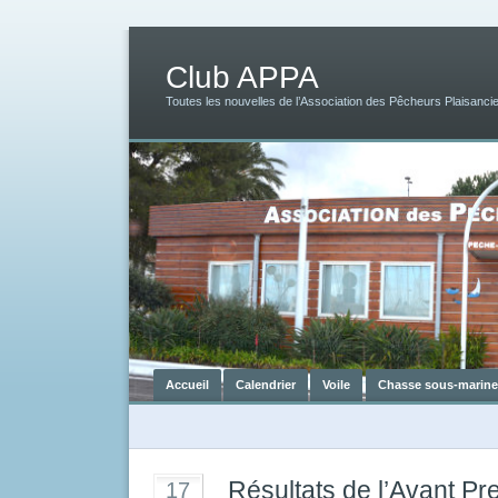
Club APPA
Toutes les nouvelles de l’Association des Pêcheurs Plaisancie
Accueil
Calendrier
Voile
Chasse sous-marine
Résultats de l’Avant Pr
17