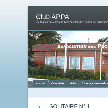
Club APPA
Toutes les nouvelles de l’Association des Pêcheurs Plaisancie
Accueil
Calendrier
Voile
Chasse sous-marine
SOLITAIRE N° 1
5