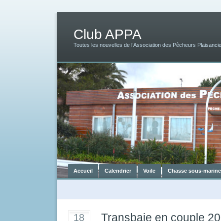
Club APPA
Toutes les nouvelles de l’Association des Pêcheurs Plaisancie
Accueil
Calendrier
Voile
Chasse sous-marine
Transbaie en couple 2
18